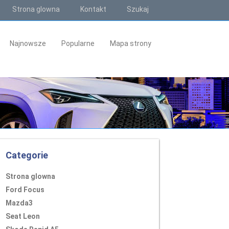
Strona glowna
Kontakt
Szukaj
Najnowsze
Popularne
Mapa strony
Categorie
Strona glowna
Ford Focus
Mazda3
Seat Leon