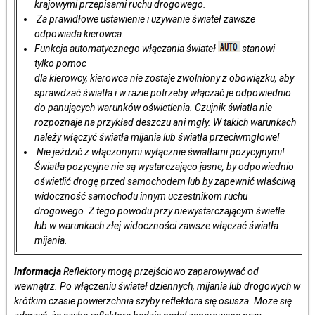
krajowymi przepisami ruchu drogowego.
Za prawidłowe ustawienie i używanie świateł zawsze
odpowiada kierowca.
Funkcja automatycznego włączania świateł
stanowi
tylko pomoc
dla kierowcy, kierowca nie zostaje zwolniony z obowiązku, aby
sprawdzać światła i w razie potrzeby włączać je odpowiednio
do panujących warunków oświetlenia. Czujnik światła nie
rozpoznaje na przykład deszczu ani mgły. W takich warunkach
należy włączyć światła mijania lub światła przeciwmgłowe!
Nie jeździć z włączonymi wyłącznie światłami pozycyjnymi!
Światła pozycyjne nie są wystarczająco jasne, by odpowiednio
oświetlić drogę przed samochodem lub by zapewnić właściwą
widoczność samochodu innym uczestnikom ruchu
drogowego. Z tego powodu przy niewystarczającym świetle
lub w warunkach złej widoczności zawsze włączać światła
mijania.
Informacja
Reflektory mogą przejściowo zaparowywać od
wewnątrz. Po włączeniu świateł dziennych, mijania lub drogowych w
krótkim czasie powierzchnia szyby reflektora się osusza. Może się