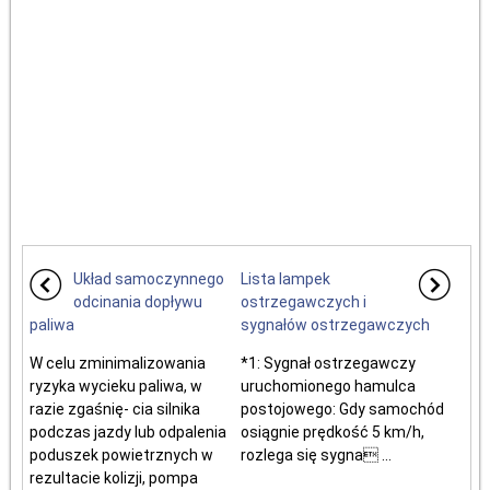
Układ samoczynnego
Lista lampek
odcinania dopływu
ostrzegawczych i
paliwa
sygnałów ostrzegawczych
W celu zminimalizowania
*1: Sygnał ostrzegawczy
ryzyka wycieku paliwa, w
uruchomionego hamulca
razie zgaśnię- cia silnika
postojowego: Gdy samochód
podczas jazdy lub odpalenia
osiągnie prędkość 5 km/h,
poduszek powietrznych w
rozlega się sygna ...
rezultacie kolizji, pompa