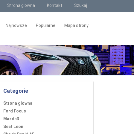
Strona glowna
Kontakt
Szukaj
Najnowsze
Popularne
Mapa strony
Categorie
Strona glowna
Ford Focus
Mazda3
Seat Leon