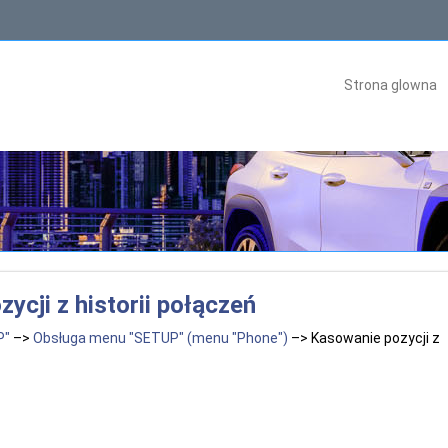
Strona glowna
ycji z historii połączeń
P"
–>
Obsługa menu "SETUP" (menu "Phone")
–> Kasowanie pozycji z