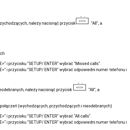
rzychodzących, należy nacisnąć przycisk
"All", a
ych
" i przycisku "SETUP/ ENTER" wybrać "Missed calls".
>" i przycisku "SETUP/ ENTER" wybrać odpowiedni numer telefonu i
eodebranych, należy nacisnąć przycisk
"All", a
h połączeń (wychodzących, przychodzących i nieodebranych)
" i przycisku "SETUP/ ENTER" wybrać "All calls".
>" i przycisku "SETUP/ ENTER" wybrać odpowiedni numer telefonu i