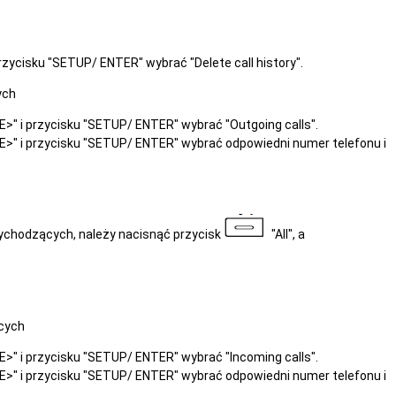
zycisku "SETUP/ ENTER" wybrać "Delete call history".
ych
" i przycisku "SETUP/ ENTER" wybrać "Outgoing calls".
>" i przycisku "SETUP/ ENTER" wybrać odpowiedni numer telefonu i
ychodzących, należy nacisnąć przycisk
"All", a
ących
" i przycisku "SETUP/ ENTER" wybrać "Incoming calls".
>" i przycisku "SETUP/ ENTER" wybrać odpowiedni numer telefonu i