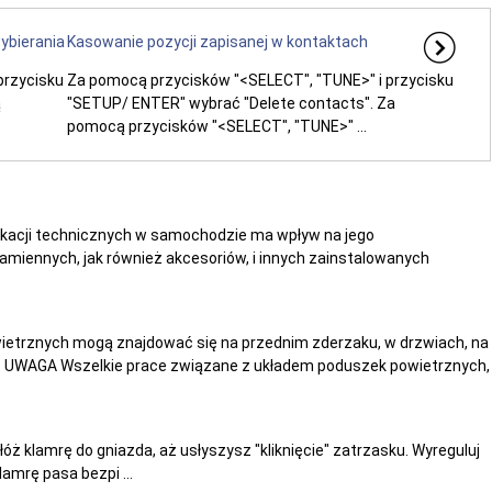
ybierania
Kasowanie pozycji zapisanej w kontaktach
przycisku
Za pomocą przycisków "<SELECT", "TUNE>" i przycisku
ą
"SETUP/ ENTER" wybrać "Delete contacts". Za
pomocą przycisków "<SELECT", "TUNE>" ...
ikacji technicznych w samochodzie ma wpływ na jego
miennych, jak również akcesoriów, i innych zainstalowanych
trznych mogą znajdować się na przednim zderzaku, w drzwiach, na
iu. UWAGA Wszelkie prace związane z układem poduszek powietrznych,
óż klamrę do gniazda, aż usłyszysz "kliknięcie" zatrzasku. Wyreguluj
amrę pasa bezpi ...