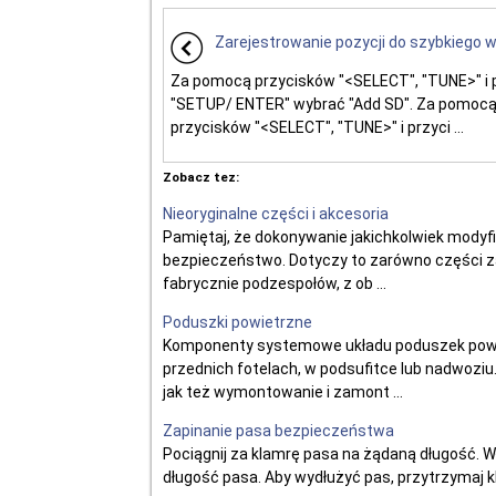
Zarejestrowanie pozycji do szybkiego w
Za pomocą przycisków "<SELECT", "TUNE>" i 
"SETUP/ ENTER" wybrać "Add SD". Za pomoc
przycisków "<SELECT", "TUNE>" i przyci ...
Zobacz tez:
Nieoryginalne części i akcesoria
Pamiętaj, że dokonywanie jakichkolwiek modyf
bezpieczeństwo. Dotyczy to zarówno części za
fabrycznie podzespołów, z ob ...
Poduszki powietrzne
Komponenty systemowe układu poduszek powie
przednich fotelach, w podsufitce lub nadwoz
jak też wymontowanie i zamont ...
Zapinanie pasa bezpieczeństwa
Pociągnij za klamrę pasa na żądaną długość. Wł
długość pasa. Aby wydłużyć pas, przytrzymaj kl