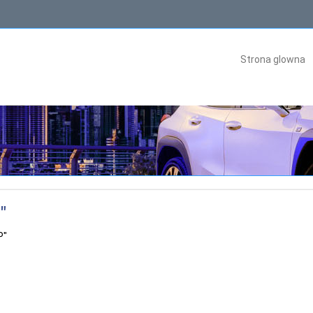
Strona glowna
"
P"