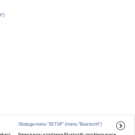
h")
Obsługa menu "SETUP" (menu "Bluetooth")
kacji
Rejestracja urządzenia Bluetooth umożliwia pracę