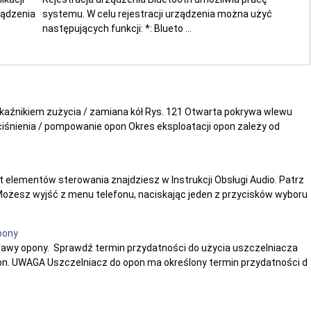
ządzenia
systemu. W celu rejestracji urządzenia można użyć
następujących funkcji: *: Blueto ...
skaźnikiem zużycia / zamiana kół Rys. 121 Otwarta pokrywa wlewu
ciśnienia / pompowanie opon Okres eksploatacji opon zależy od
elementów sterowania znajdziesz w Instrukcji Obsługi Audio. Patrz
ożesz wyjść z menu telefonu, naciskając jeden z przycisków wyboru
pony
rawy opony. Sprawdź termin przydatności do użycia uszczelniacza
on. UWAGA Uszczelniacz do opon ma określony termin przydatności d