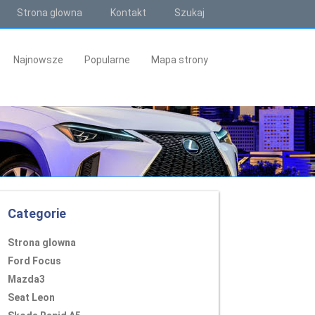
Strona glowna
Kontakt
Szukaj
Najnowsze
Popularne
Mapa strony
Categorie
Strona glowna
Ford Focus
Mazda3
Seat Leon