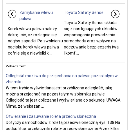
Zamykanie wlewu
Toyota Safety Sense
paliwa
Toyota Safety Sense składa
Korek wlewu paliwa należy
się z następujących układów
dokrę- cić, aż rozlegnie się
wspomagania prowadzenia
odgłos zapadki. Po zwolnieniu
samochodu oraz wpływa na
nacisku korek wlewu paliwa
odczuwanie bezpieczeństwa
cofnie się o niewielki k ...
i komf ...
Zobacz tez:
Odległość możliwa do przejechania na paliwie pozostałym w
zbiorniku
W tym trybie wyświetlana jest przybliżona odległość, jaką
można przejechać na pozostałym w zbiorniku paliwie.
Odległość ta jest obliczana i wyświetlana co sekundę. UWAGA
Mimo, że wskazan ...
Otwieranie i zasuwanie roleta przeciwsłoneczna
Dotyczy samochodów z roletą przeciwsłoneczną Rys. 138 Na
podsufitce: przełączniki rolety przeciwsłonecznej Przez kilka