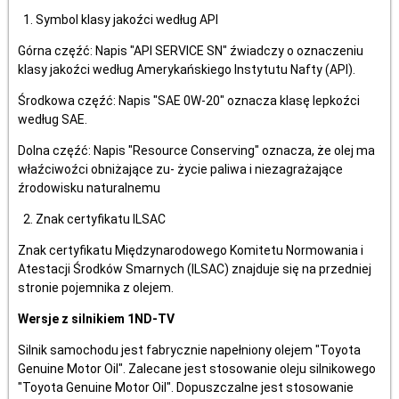
Symbol klasy jakoźci według API
Górna częźć: Napis "API SERVICE SN" źwiadczy o oznaczeniu
klasy jakoźci według Amerykańskiego Instytutu Nafty (API).
Środkowa częźć: Napis "SAE 0W-20" oznacza klasę lepkoźci
według SAE.
Dolna częźć: Napis "Resource Conserving" oznacza, że olej ma
właźciwoźci obniżające zu- życie paliwa i niezagrażające
źrodowisku naturalnemu
Znak certyfikatu ILSAC
Znak certyfikatu Międzynarodowego Komitetu Normowania i
Atestacji Środków Smarnych (ILSAC) znajduje się na przedniej
stronie pojemnika z olejem.
Wersje z silnikiem 1ND-TV
Silnik samochodu jest fabrycznie napełniony olejem "Toyota
Genuine Motor Oil". Zalecane jest stosowanie oleju silnikowego
"Toyota Genuine Motor Oil". Dopuszczalne jest stosowanie