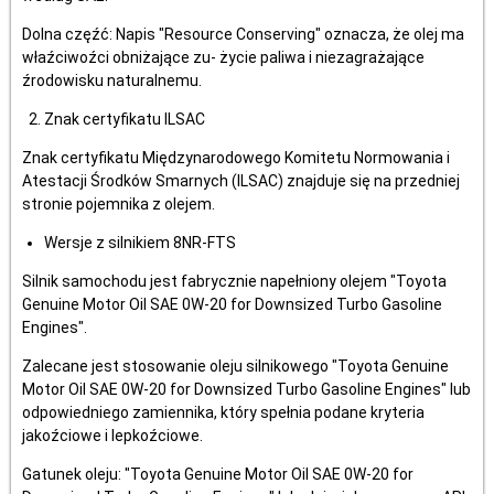
Dolna częźć: Napis "Resource Conserving" oznacza, że olej ma
właźciwoźci obniżające zu- życie paliwa i niezagrażające
źrodowisku naturalnemu.
Znak certyfikatu ILSAC
Znak certyfikatu Międzynarodowego Komitetu Normowania i
Atestacji Środków Smarnych (ILSAC) znajduje się na przedniej
stronie pojemnika z olejem.
Wersje z silnikiem 8NR-FTS
Silnik samochodu jest fabrycznie napełniony olejem "Toyota
Genuine Motor Oil SAE 0W-20 for Downsized Turbo Gasoline
Engines".
Zalecane jest stosowanie oleju silnikowego "Toyota Genuine
Motor Oil SAE 0W-20 for Downsized Turbo Gasoline Engines" lub
odpowiedniego zamiennika, który spełnia podane kryteria
jakoźciowe i lepkoźciowe.
Gatunek oleju: "Toyota Genuine Motor Oil SAE 0W-20 for