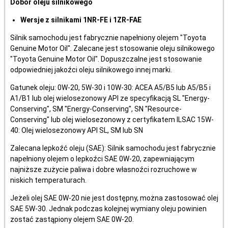
Dobór oleju silnikowego
Wersje z silnikami 1NR-FE i 1ZR-FAE
Silnik samochodu jest fabrycznie napełniony olejem "Toyota
Genuine Motor Oil". Zalecane jest stosowanie oleju silnikowego
"Toyota Genuine Motor Oil". Dopuszczalne jest stosowanie
odpowiedniej jakoźci oleju silnikowego innej marki.
Gatunek oleju: 0W-20, 5W-30 i 10W-30: ACEA A5/B5 lub A5/B5 i
A1/B1 lub olej wielosezonowy API ze specyfikacją SL "Energy-
Conserving", SM "Energy-Conserving", SN "Resource-
Conserving" lub olej wielosezonowy z certyfikatem ILSAC 15W-
40: Olej wielosezonowy API SL, SM lub SN
Zalecana lepkoźć oleju (SAE): Silnik samochodu jest fabrycznie
napełniony olejem o lepkoźci SAE 0W-20, zapewniającym
najniższe zużycie paliwa i dobre własnoźci rozruchowe w
niskich temperaturach.
Jeżeli olej SAE 0W-20 nie jest dostępny, można zastosować olej
SAE 5W-30. Jednak podczas kolejnej wymiany oleju powinien
zostać zastąpiony olejem SAE 0W-20.