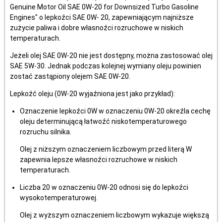
Genuine Motor Oil SAE 0W-20 for Downsized Turbo Gasoline
Engines" o lepkoźci SAE 0W- 20, zapewniającym najniższe
zużycie paliwa i dobre własnoźci rozruchowe w niskich
temperaturach.
Jeżeli olej SAE 0W-20 nie jest dostępny, można zastosować olej
SAE 5W-30. Jednak podczas kolejnej wymiany oleju powinien
zostać zastąpiony olejem SAE 0W-20.
Lepkoźć oleju (0W-20 wyjaźniona jest jako przykład):
Oznaczenie lepkoźci 0W w oznaczeniu 0W-20 okreźla cechę
oleju determinującą łatwoźć niskotemperaturowego
rozruchu silnika.
Olej z niższym oznaczeniem liczbowym przed literą W
zapewnia lepsze własnoźci rozruchowe w niskich
temperaturach.
Liczba 20 w oznaczeniu 0W-20 odnosi się do lepkoźci
wysokotemperaturowej.
Olej z wyższym oznaczeniem liczbowym wykazuje większą