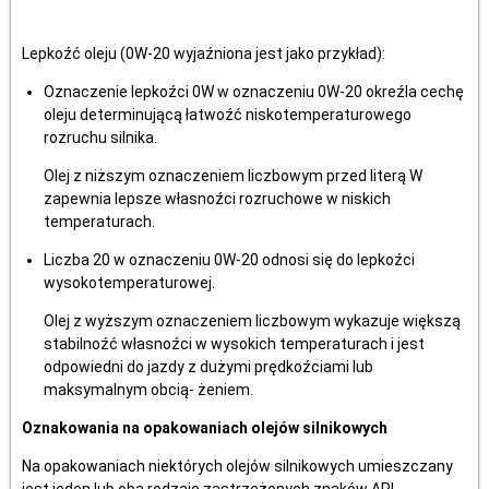
Lepkoźć oleju (0W-20 wyjaźniona jest jako przykład):
Oznaczenie lepkoźci 0W w oznaczeniu 0W-20 okreźla cechę
oleju determinującą łatwoźć niskotemperaturowego
rozruchu silnika.
Olej z niższym oznaczeniem liczbowym przed literą W
zapewnia lepsze własnoźci rozruchowe w niskich
temperaturach.
Liczba 20 w oznaczeniu 0W-20 odnosi się do lepkoźci
wysokotemperaturowej.
Olej z wyższym oznaczeniem liczbowym wykazuje większą
stabilnoźć własnoźci w wysokich temperaturach i jest
odpowiedni do jazdy z dużymi prędkoźciami lub
maksymalnym obcią- żeniem.
Oznakowania na opakowaniach olejów silnikowych
Na opakowaniach niektórych olejów silnikowych umieszczany