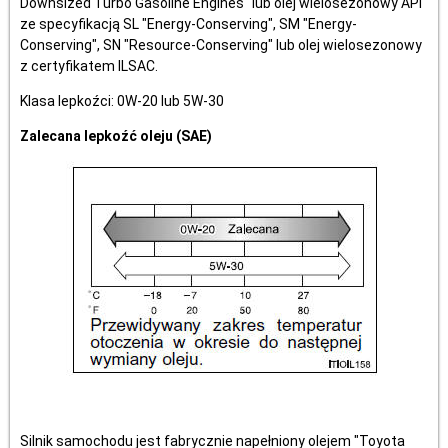
Downsized Turbo Gasoline Engines" lub olej wielosezonowy API
ze specyfikacją SL "Energy-Conserving", SM "Energy-
Conserving", SN "Resource-Conserving" lub olej wielosezonowy
z certyfikatem ILSAC.
Klasa lepkoźci: 0W-20 lub 5W-30
Zalecana lepkoźć oleju (SAE)
Silnik samochodu jest fabrycznie napełniony olejem "Toyota