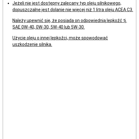
Jeżeli nie jest dostępny zalecany typ oleju silnikowego,
dopuszczalne jest dolanie nie więcej niż 1 litra oleju ACEA C3.
Należy upewnić się, że posiada on odpowiednią lepkoźć tj.
SAE 0W-40, 0W-30, 5W-40 lub 5W-30.
Użycie oleju o innej lepkoźci, może spowodować
uszkodzenie silnika.