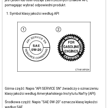
jest jeden lub oba rodzaje zastrzeżonych znaków API,
pomagając wybrać odpowiedni produkt.
Symbol klasy jakoźci według API
Górna częźć: Napis "API SERVICE SN" źwiadczy o oznaczeniu
klasy jakoźci według Amerykańskiego Instytutu Nafty (API).
Środkowa częźć: Napis "SAE 0W-20" oznacza klasę lepkoźci
według SAE.