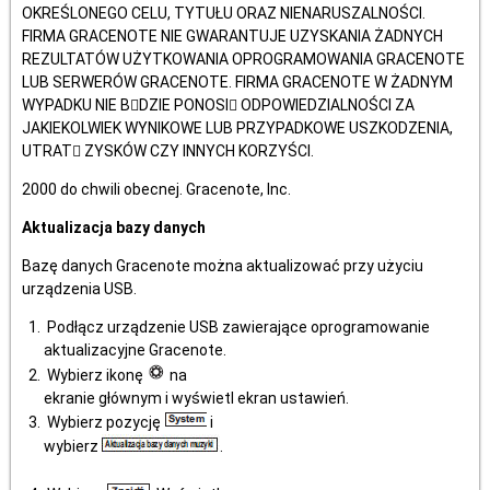
OKREŚLONEGO CELU, TYTUŁU ORAZ NIENARUSZALNOŚCI.
FIRMA GRACENOTE NIE GWARANTUJE UZYSKANIA ŻADNYCH
REZULTATÓW UŻYTKOWANIA OPROGRAMOWANIA GRACENOTE
LUB SERWERÓW GRACENOTE. FIRMA GRACENOTE W ŻADNYM
WYPADKU NIE B􀄉DZIE PONOSI􀃻 ODPOWIEDZIALNOŚCI ZA
JAKIEKOLWIEK WYNIKOWE LUB PRZYPADKOWE USZKODZENIA,
UTRAT􀄉 ZYSKÓW CZY INNYCH KORZYŚCI.
2000 do chwili obecnej. Gracenote, Inc.
Aktualizacja bazy danych
Bazę danych Gracenote można aktualizować przy użyciu
urządzenia USB.
Podłącz urządzenie USB zawierające oprogramowanie
aktualizacyjne Gracenote.
Wybierz ikonę
na
ekranie głównym i wyświetl ekran ustawień.
Wybierz pozycję
i
wybierz
.