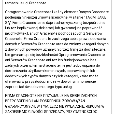
ramach usługi Gracenote.
Oprogramowanie Gracenote i każdy element Danych Gracenote
podlegają niniejszej umowie licencyjnej w stanie "TAKIM, JAKIE
SĄ". Firma Gracenote nie daje żadnej wyrażonej bezpośrednio
lub też implikowanej deklaracji lub gwarancji na poprawność
jakichkolwiek Danych Gracenote pochodzących z Serwerów
Gracenote. Firma Gracenote zastrzega sobie prawo usuwania
danych z Serwerów Gracenote oraz do zmiany kategorii danych
z dowolnych powodów uznanych przez firmę za dostateczne.
Nie gwarantuje się bezbłędności Oprogramowania Gracenote
ani Serwerów Gracenote ani też ich funkcjonowania bez
żadnych przerw. Firma Gracenote nie jest zobowiązana do
dostarczania użytkownikom nowych, poprawionych lub
dodatkowych typów danych czy ich kategorii, które może
oferować w przyszłości, i może w dowolnym momencie
zaprzestać świadczenia tego typu usług.
FIRMA GRACENOTE NIE PRZYJMUJE NA SIEBIE ŻADNYCH
BEZPOŚREDNICH ANI POŚREDNICH ZOBOWIĄZAŃ
GWARANCYJNYCH, W TYM, LECZ NIE WYŁĄCZNIE, R􀄉KOJMI W
ZAKRESIE MOŻLIWOŚCI SPRZEDAŻY, PRZYDATNOŚCI DO