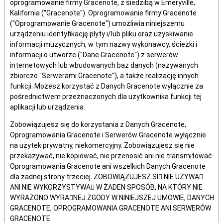
oprogramowanie firmy Gracenote, z siedzibą w Emeryville,
Kalifornia ("Gracenote"). Oprogramowanie firmy Gracenote
("Oprogramowanie Gracenote") umożliwia niniejszemu
urządzeniu identyfikację płyty i/lub pliku oraz uzyskiwanie
informacji muzycznych, w tym nazwy wykonawcy, ścieżki i
informacji o utworze ("Dane Gracenote") z serwerów
internetowych lub wbudowanych baz danych (nazywanych
zbiorczo "Serwerami Gracenote"), a także realizację innych
funkcji. Możesz korzystać z Danych Gracenote wyłącznie za
pośrednictwem przeznaczonych dla użytkownika funkcji tej
aplikacji lub urządzenia.
Zobowiązujesz się do korzystania z Danych Gracenote,
Oprogramowania Gracenote i Serwerów Gracenote wyłącznie
na użytek prywatny, niekomercyjny. Zobowiązujesz się nie
przekazywać, nie kopiować, nie przenosić ani nie transmitować
Oprogramowania Gracenote ani wszelkich Danych Gracenote
dla żadnej strony trzeciej. ZOBOWIĄZUJESZ SI􀄉 NIE UŻYWA􀃻
ANI NIE WYKORZYSTYWA􀃻 W ŻADEN SPOSÓB, NA KTÓRY NIE
WYRAŻONO WYRA􀄧NEJ ZGODY W NINIEJSZEJ UMOWIE, DANYCH
GRACENOTE, OPROGRAMOWANIA GRACENOTE ANI SERWERÓW
GRACENOTE.