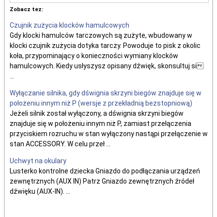
Zobacz tez:
Czujnik zużycia klocków hamulcowych
Gdy klocki hamulców tarczowych są zużyte, wbudowany w
klocki czujnik zużycia dotyka tarczy. Powoduje to pisk z okolic
koła, przypominający o konieczności wymiany klocków
hamulcowych. Kiedy usłyszysz opisany dźwięk, skonsultuj si
...
Wyłączanie silnika, gdy dśwignia skrzyni biegów znajduje się w
położeniu innym niż P (wersje z przekładnią bezstopniową)
Jeżeli silnik został wyłączony, a dśwignia skrzyni biegów
znajduje się w położeniu innym niż P, zamiast przełączenia
przyciskiem rozruchu w stan wyłączony nastąpi przełączenie w
stan ACCESSORY. W celu przeł ...
Uchwyt na okulary
Lusterko kontrolne dziecka Gniazdo do podłączania urządzeń
zewnętrznych (AUX IN) Patrz Gniazdo zewnętrznych źródeł
dźwięku (AUX-IN). ...