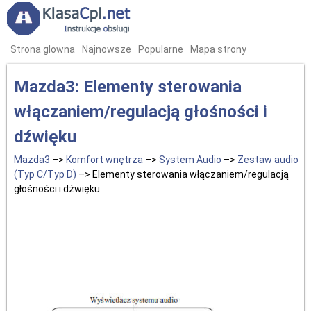
Strona glowna
Najnowsze
Popularne
Mapa strony
Mazda3: Elementy sterowania
włączaniem/regulacją głośności i
dźwięku
Mazda3
–>
Komfort wnętrza
–>
System Audio
–>
Zestaw audio
(Typ C/Typ D)
–> Elementy sterowania włączaniem/regulacją
głośności i dźwięku