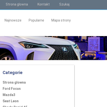
Strona glowna
Kontakt
Szukaj
Najnowsze
Popularne
Mapa strony
Categorie
Strona glowna
Ford Focus
Mazda3
Seat Leon