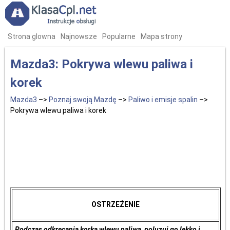
Strona glowna
Najnowsze
Popularne
Mapa strony
Mazda3: Pokrywa wlewu paliwa i
korek
Mazda3
–>
Poznaj swoją Mazdę
–>
Paliwo i emisje spalin
–>
Pokrywa wlewu paliwa i korek
OSTRZEŻENIE
Podczas odkręcania korka wlewu paliwa, poluzuj go lekko i