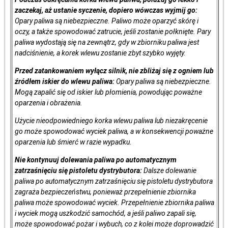
zaczekaj, aż ustanie syczenie, dopiero wówczas wyjmij go:
Opary paliwa są niebezpieczne. Paliwo może oparzyć skórę i
oczy, a także spowodować zatrucie, jeśli zostanie połknięte. Pary
paliwa wydostają się na zewnątrz, gdy w zbiorniku paliwa jest
nadciśnienie, a korek wlewu zostanie zbyt szybko wyjęty.
Przed zatankowaniem wyłącz silnik, nie zbliżaj się z ogniem lub
źródłem iskier do wlewu paliwa:
Opary paliwa są niebezpieczne.
Mogą zapalić się od iskier lub płomienia, powodując poważne
oparzenia i obrażenia.
Użycie nieodpowiedniego korka wlewu paliwa lub niezakręcenie
go może spowodować wyciek paliwa, a w konsekwencji poważne
oparzenia lub śmierć w razie wypadku.
Nie kontynuuj dolewania paliwa po automatycznym
zatrzaśnięciu się pistoletu dystrybutora:
Dalsze dolewanie
paliwa po automatycznym zatrzaśnięciu się pistoletu dystrybutora
zagraża bezpieczeństwu, ponieważ przepełnienie zbiornika
paliwa może spowodować wyciek. Przepełnienie zbiornika paliwa
i wyciek mogą uszkodzić samochód, a jeśli paliwo zapali się,
może spowodować pożar i wybuch, co z kolei może doprowadzić