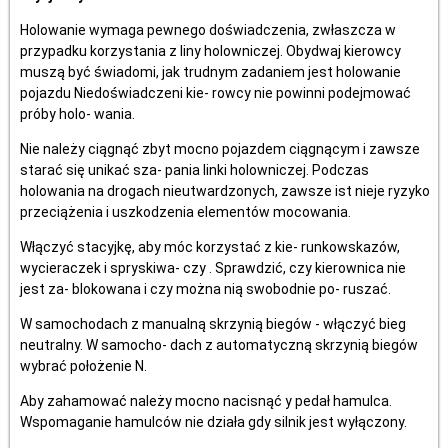
Holowanie wymaga pewnego doświadczenia, zwłaszcza w
przypadku korzystania z liny holowniczej. Obydwaj kierowcy
muszą być świadomi, jak trudnym zadaniem jest holowanie
pojazdu Niedoświadczeni kie- rowcy nie powinni podejmować
próby holo- wania.
Nie należy ciągnąć zbyt mocno pojazdem ciągnącym i zawsze
starać się unikać sza- pania linki holowniczej. Podczas
holowania na drogach nieutwardzonych, zawsze ist nieje ryzyko
przeciążenia i uszkodzenia elementów mocowania.
Włączyć stacyjkę, aby móc korzystać z kie- runkowskazów,
wycieraczek i spryskiwa- czy . Sprawdzić, czy kierownica nie
jest za- blokowana i czy można nią swobodnie po- ruszać.
W samochodach z manualną skrzynią biegów - włączyć bieg
neutralny. W samocho- dach z automatyczną skrzynią biegów
wybrać położenie N.
Aby zahamować należy mocno nacisnąć y pedał hamulca.
Wspomaganie hamulców nie działa gdy silnik jest wyłączony.