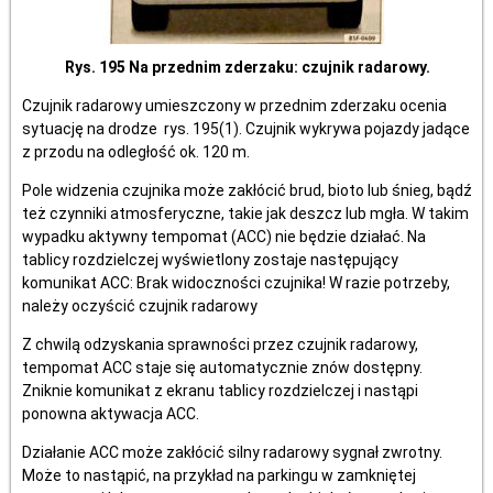
Rys. 195 Na przednim zderzaku: czujnik radarowy.
Czujnik radarowy umieszczony w przednim zderzaku ocenia
sytuację na drodze rys. 195(1). Czujnik wykrywa pojazdy jadące
z przodu na odległość ok. 120 m.
Pole widzenia czujnika może zakłócić brud, bioto lub śnieg, bądź
też czynniki atmosferyczne, takie jak deszcz lub mgła. W takim
wypadku aktywny tempomat (ACC) nie będzie działać. Na
tablicy rozdzielczej wyświetlony zostaje następujący
komunikat ACC: Brak widoczności czujnika! W razie potrzeby,
należy oczyścić czujnik radarowy
Z chwilą odzyskania sprawności przez czujnik radarowy,
tempomat ACC staje się automatycznie znów dostępny.
Zniknie komunikat z ekranu tablicy rozdzielczej i nastąpi
ponowna aktywacja ACC.
Działanie ACC może zakłócić silny radarowy sygnał zwrotny.
Może to nastąpić, na przykład na parkingu w zamkniętej