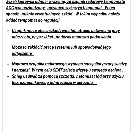
Jeżeli kierowca odnosi wrażenie, że czujnik radarowy tempomatu
ACC jest uszkodzony , powinien wyłączyć tempomat . W ten
sposób uniknie ewentualnych szkód . W takim wypadku należy
oddać tempomat do regulacji .
Czujnik może ulec uszkodzeniu lub utracić ustawienia przy
uderzeniu, na przykład , podczas manewru parkowania.
Może to zakłócić pracę systemu lub spowodować jego
odłączenie .
Naprawa czujnika radarowego wymaga specjalistycznej wiedzy
i narzędzi. W tym celu SEAT zaleca wizytę u swojego dealera .
Śnieg usuwać za pomocą szczotki. natomiast lód przy użyciu
bezrozpusnikowego odmrażacza w aerozolu .