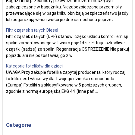
Bagaż i inne przedmioty przewożone luzem muszą być
zabezpieczone w bagażniku. Niezabezpieczone przedmioty
przewracające się w bagażniku obniżają bezpieczeństwo jazdy
lub pogarszają właściwości jezdne samochodu poprzez ...
Filtr cząstek stałych Diesel
Filtr cząstek stałych (DPF) stanowi część układu kontroli emisji
spalin zamontowanego w Twoim pojeździe. Filtruje szkodliwe
cząstki (sadzę) ze spalin. Regeneracja OSTRZEŻENIE Nie parkuj
pojazdu ani nie pozostawiaj go z w ...
Kategorie fotelików dla dzieci
UWAGA Przy zakupie fotelika zapytaj producenta, który rodzaj
fotelika jest właściwy dla Twojego dziecka i samochodu.
(Europa) Foteliki są sklasyfikowane w 5 poniższych grupach,
zgodnie z normą europejską EKG 44. (Inne pań ...
Categorie