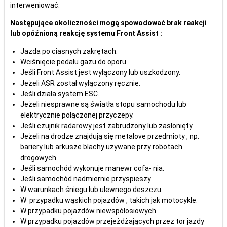
interweniować.
Następujące okoliczności mogą spowodować brak reakcji
lub opóźnioną reakcję systemu Front Assist :
Jazda po ciasnych zakrętach.
Wciśnięcie pedału gazu do oporu.
Jeśli Front Assist jest wyłączony lub uszkodzony.
Jeżeli ASR został wyłączony ręcznie.
Jeśli działa system ESC.
Jeżeli niesprawne są światła stopu samochodu lub
elektrycznie połączonej przyczepy.
Jeśli czujnik radarowy jest zabrudzony lub zasłonięty.
Jeżeli na drodze znajdują się metalove przedmioty , np.
bariery lub arkusze blachy używane przy robotach
drogowych.
Jeśli samochód wykonuje manewr cofa- nia.
Jeśli samochód nadmiernie przyspieszy
W warunkach śniegu lub ulewnego deszczu.
W przypadku wąskich pojazdów , takich jak motocykle.
W przypadku pojazdów niewspółosiowych.
W przypadku pojazdów przejeżdżających przez tor jazdy