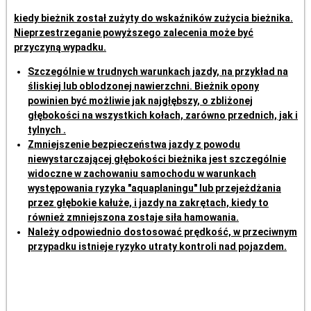
kiedy bieżnik został zużyty do wskaźników zużycia bieżnika.
Nieprzestrzeganie powyższego zalecenia może być
przyczyną wypadku.
Szczególnie w trudnych warunkach jazdy, na przykład na
śliskiej lub oblodzonej nawierzchni. Bieżnik opony
powinien być możliwie jak najgłębszy, o zbliżonej
głębokości na wszystkich kołach, zarówno przednich, jak i
tylnych .
Zmniejszenie bezpieczeństwa jazdy z powodu
niewystarczającej głębokości bieżnika jest szczególnie
widoczne w zachowaniu samochodu w warunkach
występowania ryzyka "aquaplaningu" lub przejeżdżania
przez głębokie kałuże, i jazdy na zakrętach, kiedy to
również zmniejszona zostaje siła hamowania.
Należy odpowiednio dostosować prędkość, w przeciwnym
przypadku istnieje ryzyko utraty kontroli nad pojazdem.