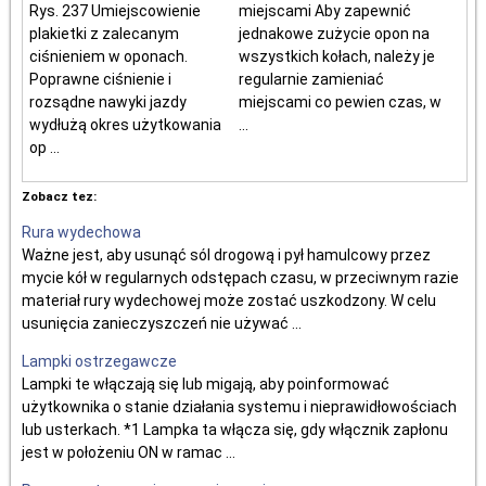
Rys. 237 Umiejscowienie
miejscami Aby zapewnić
plakietki z zalecanym
jednakowe zużycie opon na
ciśnieniem w oponach.
wszystkich kołach, należy je
Poprawne ciśnienie i
regularnie zamieniać
rozsądne nawyki jazdy
miejscami co pewien czas, w
wydłużą okres użytkowania
...
op ...
Zobacz tez:
Rura wydechowa
Ważne jest, aby usunąć sól drogową i pył hamulcowy przez
mycie kół w regularnych odstępach czasu, w przeciwnym razie
materiał rury wydechowej może zostać uszkodzony. W celu
usunięcia zanieczyszczeń nie używać ...
Lampki ostrzegawcze
Lampki te włączają się lub migają, aby poinformować
użytkownika o stanie działania systemu i nieprawidłowościach
lub usterkach. *1 Lampka ta włącza się, gdy włącznik zapłonu
jest w położeniu ON w ramac ...