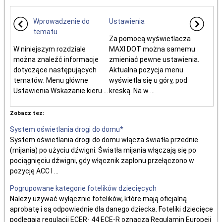
Wprowadzenie do
Ustawienia
tematu
Za pomocą wyświetlacza
W niniejszym rozdziale
MAXI DOT można samemu
można znaleźć informacje
zmieniać pewne ustawienia.
dotyczące następujących
Aktualna pozycja menu
tematów: Menu główne
wyświetla się u góry, pod
Ustawienia Wskazanie kieru ...
kreską. Na w ...
Zobacz tez:
System oświetlania drogi do domu*
System oświetlania drogi do domu włącza światła przednie
(mijania) po użyciu dźwigni. Światła mijania włączają się po
pociągnięciu dźwigni, gdy włącznik zapłonu przełączono w
pozycję ACC l ...
Pogrupowane kategorie fotelików dziecięcych
Należy używać wyłącznie fotelików, które mają oficjalną
aprobatę i są odpowiednie dla danego dziecka. Foteliki dziecięce
podlegają regulacji ECER- 44 ECE-R oznacza Regulamin Europeji