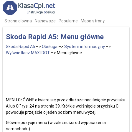
Strona glowna
Najnowsze
Popularne
Mapa strony
Skoda Rapid A5: Menu główne
Skoda Rapid A5
–>
Obsługa
–>
System informacyjny
–>
Wyświetlacz MAXI DOT
–> Menu główne
MENU GŁÓWNE otwiera się przez dłuższe naciśnięcie przycisku
A lub C " rys. 24 na stronie 39. Krótkie wciśnięcie przycisku C
powoduje przejście o jeden poziom menu wyżej.
Główne pozycje menu (w zależności od wyposażenia
samochodu)