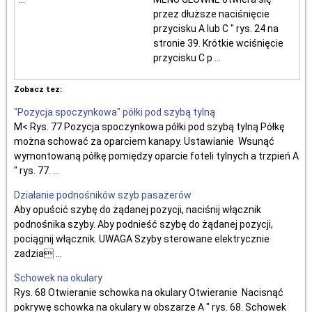
przez dłuższe naciśnięcie
przycisku A lub C " rys. 24 na
stronie 39. Krótkie wciśnięcie
przycisku C p ...
Zobacz tez:
"Pozycja spoczynkowa" półki pod szybą tylną
M< Rys. 77 Pozycja spoczynkowa półki pod szybą tylną Półkę
można schować za oparciem kanapy. Ustawianie Wsunąć
wymontowaną półkę pomiędzy oparcie foteli tylnych a trzpień A
" rys. 77. ...
Działanie podnośników szyb pasażerów
Aby opuścić szybę do żądanej pozycji, naciśnij włącznik
podnośnika szyby. Aby podnieść szybę do żądanej pozycji,
pociągnij włącznik. UWAGA Szyby sterowane elektrycznie
zadzia ...
Schowek na okulary
Rys. 68 Otwieranie schowka na okulary Otwieranie Nacisnąć
pokrywę schowka na okulary w obszarze A " rys. 68. Schowek