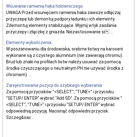
Wsuwanie ramienia haka holowniczego
UWAGA Przed wsunięciem ramienia haka zawsze odłączaj
przyczepę lub demontuj podpory ładunku i ich elementy.
Zdemontuj elementy stabilizujące. Wyjmij wtyk zasilania
przyczepy i złączkę z gniazda. Niezastosowanie si ...
Elementy wykończenia
W poszanowaniu dla środowiska, srebrne listwy na karoserii
wykonane są z czystego aluminium (nie zawierają chromu).
Brud lub znaki na profilach listw należy usuwać za pomocą
środka czyszczącego o neutralnym PH nie używać środka z
chromem). ...
Zarejestrowanie pozycji do szybkiego wybierania
Za pomocą przycisków "<SELECT", "TUNE>" i przycisku
"SETUP/ ENTER" wybrać "Add SD". Za pomocą przycisków "
<SELECT", "TUNE>" i przycisku "SETUP/ ENTER" wybrać
odpowiednią pozycję. Nacisnąć odpowiedni przycisk.
Szczeg&oac ...