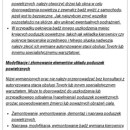
powietrznych, należy otworzyć drzwi lub okna w celu
doprowadzenia powietrza z zewnątrz bądź wyjźć z samochodu,
jeżeli jest to bezpieczne. Jak najszybciej zmyć wszelkie
pozostałoźci na skórze, aby uniknąć ewentualnych podrażnień.
W przypadku pęknięcia bądź innego uszkodzenia miejsc
kryjących poduszki powietrzne, takich jak wkładka kierownicy czy
pokrycie tapicerskie przedniego i tylnego słupka nadwozia,
należy zlecić ich wymianę autoryzowanej stacji obsługi Toyoty lub
innemu specjalistycznemu warsztatowi.
Modyfikacje i złomowanie elementów układu poduszek
powietrznych
Niżej wymienionych prac nie należy przeprowadzać bez konsultacji z
autoryzowaną stacją obsługi Toyoty lub innym specjalistycznym
warsztatem. Może to doprowadzić do uszkodzenia lub
przypadkowego odpalenia (napełnienia) poduszek powietrznych,
grożąc spowodowaniem źmierci lub poważnych obrażeń ciała.
Zamontowanie, wymontowanie, demontaż i naprawa poduszek
powietrznych.
Naprawa, modyfikacja, wymontowanie bądź wymiana kierownicy,