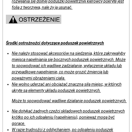
rozwijania się dolnej poduszki powietrznej kierowcy pokryte jest
folią z tworzywa, nale ży ją usunąć.
Środki ostrożnoźci dotyczące poduszek powietrznych
Nie należy stosować akcesoriów na siedzenia, które zakrywałyby
miejsca napełniania się bocznych poduszek powietrznych. Może
to spowodować ich wadliwe zadziałanie, wyłączenie układu lub
przypadkowe napełnienie, co może grozić źmiercią lub
poważnymi obrażeniami ciała.
Nie wolno uderzać ani obciążać znaczną siłą miejsc, w których
ukryte są elementy układu poduszek powietrznych.
Może to spowodować wadliwe działanie poduszek powietrznych.
Nie dotykać żadnych częźci składowych poduszek powietrznych
krótko po ich odpaleniu (napełnieniu), ponieważ mogą być
gorące.
W razie trudnoźci z oddychaniem, po odpaleniu poduszek