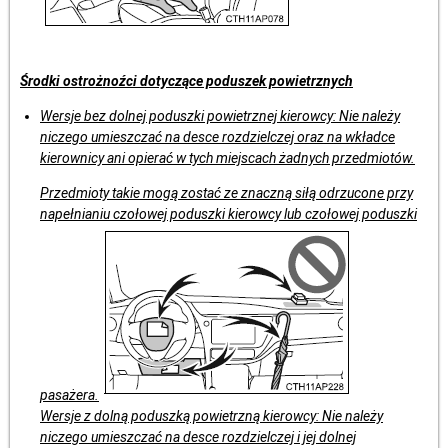
Środki ostrożnoźci dotyczące poduszek powietrznych
Wersje bez dolnej poduszki powietrznej kierowcy: Nie należy
niczego umieszczać na desce rozdzielczej oraz na wkładce
kierownicy ani opierać w tych miejscach żadnych przedmiotów.
Przedmioty takie mogą zostać ze znaczną siłą odrzucone przy
napełnianiu czołowej poduszki kierowcy lub czołowej poduszki
pasażera.
Wersje z dolną poduszką powietrzną kierowcy: Nie należy
niczego umieszczać na desce rozdzielczej i jej dolnej