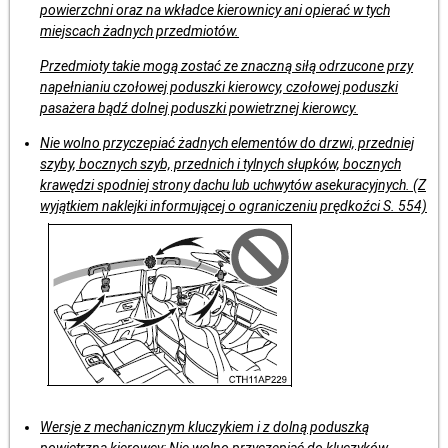
powierzchni oraz na wkładce kierownicy ani opierać w tych
miejscach żadnych przedmiotów.
Przedmioty takie mogą zostać ze znaczną siłą odrzucone przy
napełnianiu czołowej poduszki kierowcy, czołowej poduszki
pasażera bądź dolnej poduszki powietrznej kierowcy.
Nie wolno przyczepiać żadnych elementów do drzwi, przedniej
szyby, bocznych szyb, przednich i tylnych słupków, bocznych
krawędzi spodniej strony dachu lub uchwytów asekuracyjnych. (Z
wyjątkiem naklejki informującej o ograniczeniu
prędkoźci S. 554)
Wersje z mechanicznym kluczykiem i z dolną poduszką
powietrzną kierowcy: Nie wolno przyczepiać do kluczyków