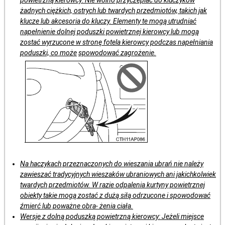
żadnych ciężkich, ostrych lub twardych przedmiotów, takich jak
klucze lub akcesoria do kluczy. Elementy te mogą utrudniać
napełnienie dolnej poduszki powietrznej kierowcy lub mogą
zostać wyrzucone w stronę fotela kierowcy podczas napełniania
poduszki, co może
spowodować zagrożenie.
Na haczykach przeznaczonych do wieszania ubrań nie należy
zawieszać tradycyjnych wieszaków ubraniowych ani jakichkolwiek
twardych przedmiotów. W razie odpalenia kurtyny powietrznej
obiekty takie mogą zostać z dużą siłą odrzucone i spowodować
źmierć lub poważne obra- żenia ciała.
Wersje z dolną poduszką powietrzną kierowcy: Jeżeli miejsce