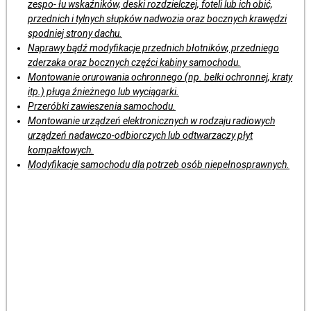
zespo- łu wskaźników, deski rozdzielczej, foteli lub ich obić,
przednich i tylnych słupków nadwozia oraz bocznych krawędzi
spodniej strony dachu.
Naprawy bądź modyfikacje przednich błotników, przedniego
zderzaka oraz bocznych częźci kabiny samochodu.
Montowanie orurowania ochronnego (np. belki ochronnej, kraty
itp.) pługa źnieżnego lub wyciągarki.
Przeróbki zawieszenia samochodu.
Montowanie urządzeń elektronicznych w rodzaju radiowych
urządzeń nadawczo-odbiorczych lub odtwarzaczy płyt
kompaktowych.
Modyfikacje samochodu dla potrzeb osób niepełnosprawnych.