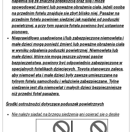
napełnia się ze znaczną prędkoźcią oraz siłą i może
spowodować źmierć lub poważne obrażenia ciała, jeżeli osoba
na przednim fotelu znajduje się zbyt blisko niej. Pasażer na
przednim fotelu powinien siedzieć jak najdalej od poduszki
powietrznej, a przy tym oparcie fotela powinno być ustawione
pionowo.
Nieprawidłowo usadowione i/lub zabezpieczone niemowlęta i
małe dzieci mogą ponieźć źmierć lub poważne obrażenia ciała
w wyniku odpalenia poduszki powietrznej. Niemowlęta lub
małe dzieci, które nie mogą jeszcze używać pasów
bezpieczeństwa, powinny być odpowiednio zabezpieczone w
specjalnych fotelikach dziecięcych. Toyota stanowczo zaleca,
aby niemowl ęta i małe dzieci były zawsze umieszczane na
tylnym fotelu samochodu i właźciwie zabezpieczane. Tylne
siedzenie jest dla niemowląt i małych dzieci bezpieczniejsze
niż przedni fotel pasażera.
Środki ostrożnoźci dotyczące poduszek powietrznych
Nie należy siadać na brzegu siedzenia
ani opierać się o deskę