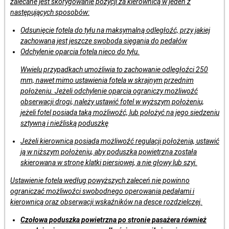
zalecane jest skorygowanie pozycji za kierownicą w jeden z
następujących sposobów:
Odsunięcie fotela do tyłu na maksymalną odległoźć, przy jakiej
zachowana jest jeszcze swoboda sięgania do pedałów
Odchylenie oparcia fotela nieco do tyłu.
Wwielu przypadkach umożliwia to zachowanie odległoźci 250
mm, nawet mimo ustawienia fotela w skrajnym przednim
położeniu. Jeżeli odchylenie oparcia ograniczy możliwoźć
obserwacji drogi, należy ustawić fotel w wyższym położeniu,
jeżeli fotel posiada taką możliwoźć, lub położyć na jego siedzeniu
sztywną i nieźliską poduszkę
Jeżeli kierownica posiada możliwoźć regulacji położenia, ustawić
ją w niższym położeniu, aby poduszka powietrzna została
skierowana w stronę klatki piersiowej, a nie głowy lub szyi.
Ustawienie fotela według powyższych zaleceń nie powinno
ograniczać możliwoźci swobodnego operowania pedałami i
kierownicą oraz obserwacji wskaźników na desce rozdzielczej.
Czołowa poduszka powietrzna po stronie pasażera również