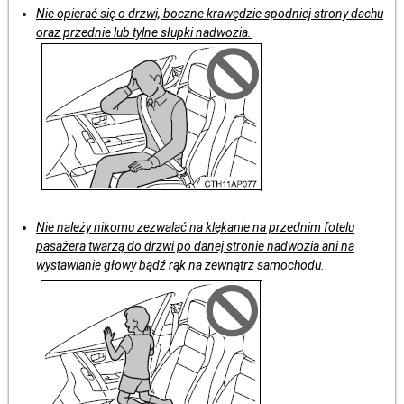
Nie opierać się o drzwi, boczne krawędzie spodniej strony dachu
oraz przednie lub tylne słupki nadwozia.
Nie należy nikomu zezwalać na klękanie na przednim fotelu
pasażera twarzą do drzwi po danej stronie nadwozia ani na
wystawianie głowy bądź rąk na zewnątrz samochodu.