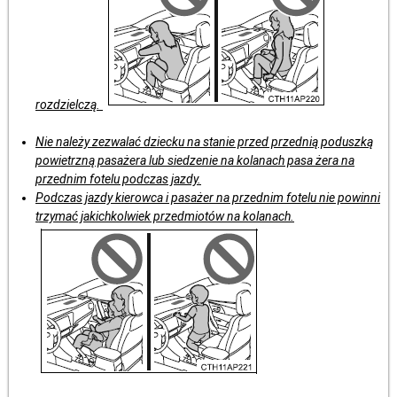
rozdzielczą.
Nie należy zezwalać dziecku na stanie przed przednią poduszką
powietrzną pasażera lub siedzenie na kolanach pasa żera na
przednim fotelu podczas jazdy.
Podczas jazdy kierowca i pasażer na przednim fotelu nie powinni
trzymać jakichkolwiek przedmiotów na kolanach.