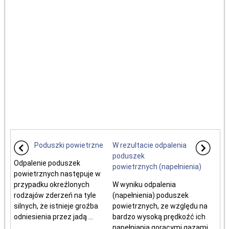
Poduszki powietrzne
W rezultacie odpalenia
poduszek
Odpalenie poduszek
powietrznych (napełnienia)
powietrznych następuje w
przypadku okreźlonych
W wyniku odpalenia
rodzajów zderzeń na tyle
(napełnienia) poduszek
silnych, że istnieje groźba
powietrznych, ze względu na
odniesienia przez jadą ...
bardzo wysoką prędkoźć ich
napełniania gorącymi gazami,