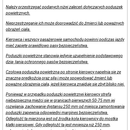
Należy przestrzegać podanych niżej zaleceń dotyczących poduszek
powietrznych.
Nieprzestrzeganie ich może doprowadzić do źmierci lub poważnych
obrażeń ciała.
Kierowca i wszyscy pasażerowie samochodu powinni podczas jazdy
mieć zapięte prawidłowo pasy bezpieczeństwa.
Poduszki powietrzne stanowią jedynie uzupełnienie podstawowego
dzia- łania ochronnego pasów bezpieczeństwa.
Czołowa poduszka powietrzna po stronie kierowcy napełnia się ze
znaczną prędkoźcią oraz siłą i może spowodować źmierć lub
poważne obrażenia ciała, jeżeli kierowca znajduje się zbyt blisko niej.
Ponieważ w przypadku poduszki powietrznej kierowcy strefa
niebezpieczna mieźci się w granicach pierwszych 50-75 mm jej
rozwijania, zachowanie dystansu 250 mm od miejsca zamontowania
poduszki zapewnia odpowiedni margines bezpieczeństwa.
Odległoźć ta mierzona jest od źrodka koła kierownicy do mostka
klatki piersiowej. Gdy odległoźć ta jest mniejsza niż 250 mm,