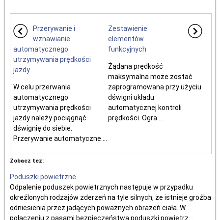
Przerywanie i
Zestawienie
wznawianie
elementów
automatycznego
funkcyjnych
utrzymywania prędkości
Żądana prędkość
jazdy
maksymalna może zostać
W celu przerwania
zaprogramowana przy użyciu
automatycznego
dświgni układu
utrzymywania prędkości
automatycznej kontroli
jazdy należy pociągnąć
prędkości. Ogra ...
dśwignię do siebie.
Przerywanie automatyczne ...
Zobacz tez:
Poduszki powietrzne
Odpalenie poduszek powietrznych następuje w przypadku
okreźlonych rodzajów zderzeń na tyle silnych, że istnieje groźba
odniesienia przez jadących poważnych obrażeń ciała. W
połączeniu z pasami bezpieczeństwa poduszki powietrz ...