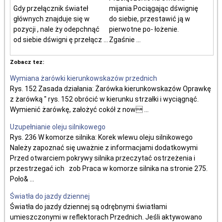
Gdy przełącznik świateł
mijania Pociągając dśwignię
głównych znajduje się w
do siebie, przestawić ją w
pozycji , nale ży odepchnąć
pierwotne po- łożenie.
od siebie dświgni ę przełącz ...
Zgaśnie ...
Zobacz tez:
Wymiana żarówki kierunkowskazów przednich
Rys. 152 Zasada działania: Żarówka kierunkowskazów Oprawkę
z żarówką " rys. 152 obrócić w kierunku strzałki i wyciągnąć.
Wymienić żarówkę, założyć cokół z now ...
Uzupełnianie oleju silnikowego
Rys. 236 W komorze silnika: Korek wlewu oleju silnikowego
Należy zapoznać się uważnie z informacjami dodatkowymi
Przed otwarciem pokrywy silnika przeczytać ostrzeżenia i
przestrzegać ich zob Praca w komorze silnika na stronie 275.
Poło& ...
Światła do jazdy dziennej
Światła do jazdy dziennej są odrębnymi światłami
umieszczonymi w reflektorach Przednich. Jeśli aktywowano