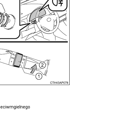
rzeciwmgielnego