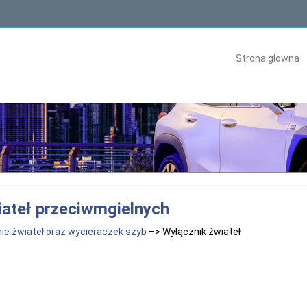
Strona glowna
iateł przeciwmgielnych
nie źwiateł oraz wycieraczek szyb
–> Wyłącznik źwiateł