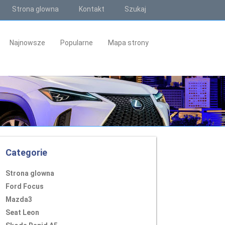
Strona glowna
Kontakt
Szukaj
Najnowsze
Popularne
Mapa strony
Categorie
Strona glowna
Ford Focus
Mazda3
Seat Leon