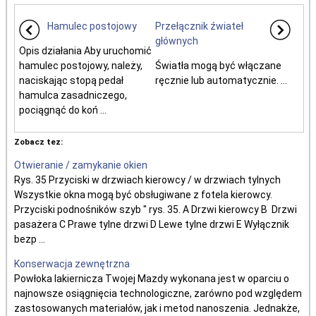
Hamulec postojowy
Przełącznik źwiateł
głównych
Opis działania Aby uruchomić
hamulec postojowy, należy,
Światła mogą być włączane
naciskając stopą pedał
ręcznie lub automatycznie. ...
hamulca zasadniczego,
pociągnąć do koń ...
Zobacz tez:
Otwieranie / zamykanie okien
Rys. 35 Przyciski w drzwiach kierowcy / w drzwiach tylnych
Wszystkie okna mogą być obsługiwane z fotela kierowcy.
Przyciski podnośników szyb " rys. 35. A Drzwi kierowcy B Drzwi
pasażera C Prawe tylne drzwi D Lewe tylne drzwi E Wyłącznik
bezp ...
Konserwacja zewnętrzna
Powłoka lakiernicza Twojej Mazdy wykonana jest w oparciu o
najnowsze osiągnięcia technologiczne, zarówno pod względem
zastosowanych materiałów, jak i metod nanoszenia. Jednakże,