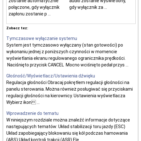
zostanie automatycznie
audio zostanie wyświetlony,
połączone, gdy wyłącznik
gdy wyłącznik za ...
zapłonu zostanie p ...
Zobacz tez:
Tymczasowe wyłączanie systemu
System jest tymczasowo wyłączany (stan gotowości) po
wykonaniu jednej z poniższych czynności w momencie
wyświetlania ekranu regulowanego ogranicznika prędkości.
Naciśnięto przycisk CANCEL Mocno wciśnięto pedał przys ...
Głośność/Wyświetlacz/Ustawienia dźwięku
Regulacja głośności Obracaj pokrętłem regulacji głośności na
panelu sterowania. Można również posługiwać się przyciskami
regulacji głośności na kierownicy. Ustawienia wyświetlacza
Wybierz ikon ...
Wprowadzenie do tematu
W niniejszym rozdziale można znaleźć informacje dotyczące
następujących tematów: Układ stabilizacji toru jazdy (ESC)
Układ zapobiegający blokowaniu się kół podczas hamowania
(ABS) Układ kontroli trakcji (ASR) Ele ...