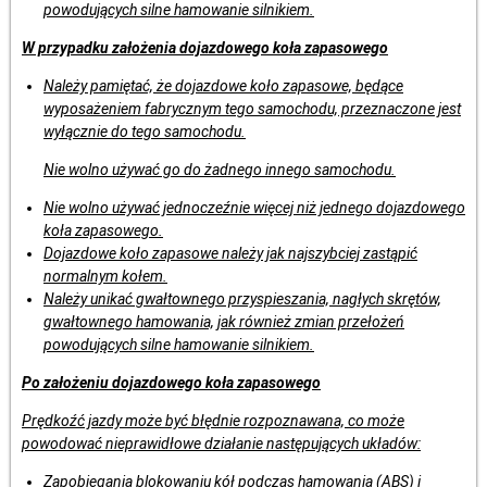
powodujących silne hamowanie silnikiem.
W przypadku założenia dojazdowego koła zapasowego
Należy pamiętać, że dojazdowe koło zapasowe, będące
wyposażeniem fabrycznym tego samochodu, przeznaczone jest
wyłącznie do tego samochodu.
Nie wolno używać go do żadnego innego samochodu.
Nie wolno używać jednoczeźnie więcej niż jednego dojazdowego
koła zapasowego.
Dojazdowe koło zapasowe należy jak najszybciej zastąpić
normalnym kołem.
Należy unikać gwałtownego przyspieszania, nagłych skrętów,
gwałtownego hamowania, jak również zmian przełożeń
powodujących silne hamowanie silnikiem.
Po założeniu dojazdowego koła zapasowego
Prędkoźć jazdy może być błędnie rozpoznawana, co może
powodować nieprawidłowe działanie następujących układów:
Zapobiegania blokowaniu kół podczas hamowania (ABS) i