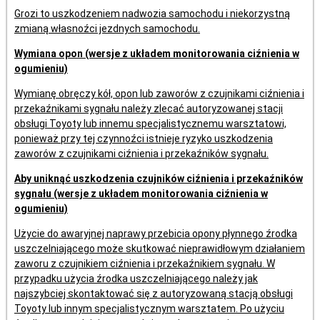
Grozi to uszkodzeniem nadwozia samochodu i niekorzystną
zmianą własnoźci jezdnych samochodu.
Wymiana opon (wersje z układem monitorowania ciźnienia w
ogumieniu)
Wymianę obręczy kół, opon lub zaworów z czujnikami ciźnienia i
przekaźnikami sygnału należy zlecać autoryzowanej stacji
obsługi Toyoty lub innemu specjalistycznemu warsztatowi,
ponieważ przy tej czynnoźci istnieje ryzyko uszkodzenia
zaworów z czujnikami ciźnienia i przekaźników sygnału.
Aby uniknąć uszkodzenia czujników ciźnienia i przekaźników
sygnału (wersje z układem monitorowania ciźnienia w
ogumieniu)
Użycie do awaryjnej naprawy przebicia opony płynnego źrodka
uszczelniającego może skutkować nieprawidłowym działaniem
zaworu z czujnikiem ciźnienia i przekaźnikiem sygnału. W
przypadku użycia źrodka uszczelniającego należy jak
najszybciej skontaktować się z autoryzowaną stacją obsługi
Toyoty lub innym specjalistycznym warsztatem. Po użyciu