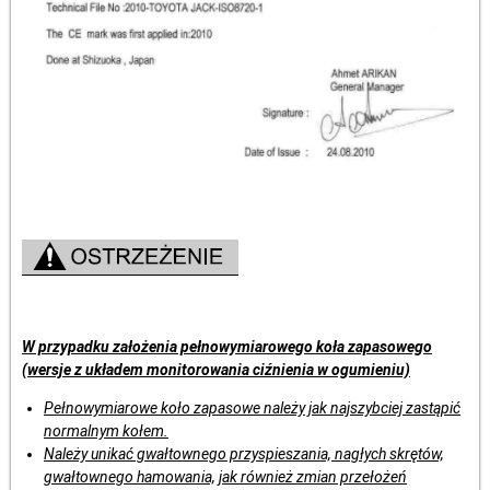
W przypadku założenia pełnowymiarowego koła zapasowego
(wersje z układem monitorowania ciźnienia w ogumieniu)
Pełnowymiarowe koło zapasowe należy jak najszybciej zastąpić
normalnym kołem.
Należy unikać gwałtownego przyspieszania, nagłych skrętów,
gwałtownego hamowania, jak również zmian przełożeń