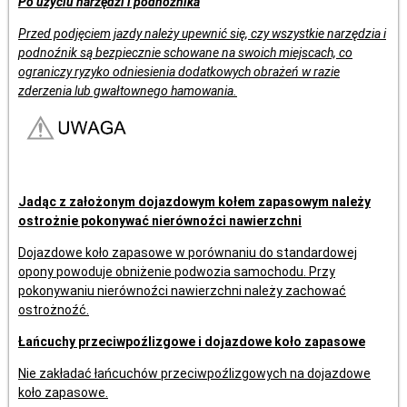
Po użyciu narzędzi i podnoźnika
Przed podjęciem jazdy należy upewnić się, czy wszystkie narzędzia i
podnoźnik są bezpiecznie schowane na swoich miejscach, co
ograniczy ryzyko odniesienia dodatkowych obrażeń w razie
zderzenia lub gwałtownego hamowania.
Jadąc z założonym dojazdowym kołem zapasowym należy
ostrożnie pokonywać nierównoźci nawierzchni
Dojazdowe koło zapasowe w porównaniu do standardowej
opony powoduje obniżenie podwozia samochodu. Przy
pokonywaniu nierównoźci nawierzchni należy zachować
ostrożnoźć.
Łańcuchy przeciwpoźlizgowe i dojazdowe koło zapasowe
Nie zakładać łańcuchów przeciwpoźlizgowych na dojazdowe
koło zapasowe.