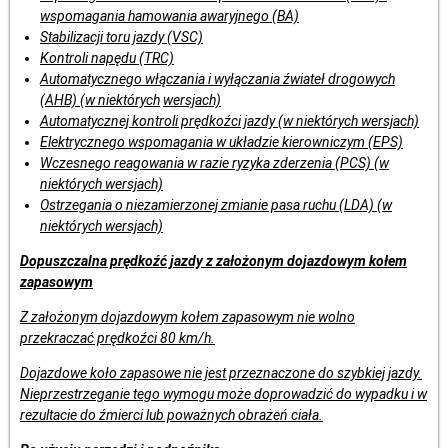
wspomagania hamowania awaryjnego (BA)
Stabilizacji toru jazdy (VSC)
Kontroli napędu (TRC)
Automatycznego włączania i wyłączania źwiateł drogowych
(AHB) (w niektórych
wersjach)
Automatycznej kontroli prędkoźci jazdy (w niektórych wersjach)
Elektrycznego wspomagania w układzie kierowniczym (EPS)
Wczesnego reagowania w razie ryzyka zderzenia (PCS) (w
niektórych wersjach)
Ostrzegania o niezamierzonej zmianie pasa ruchu (LDA) (w
niektórych wersjach)
Dopuszczalna prędkoźć jazdy z założonym dojazdowym kołem
zapasowym
Z założonym dojazdowym kołem zapasowym nie wolno
przekraczać prędkoźci 80 km/h.
Dojazdowe koło zapasowe nie jest przeznaczone do szybkiej jazdy.
Nieprzestrzeganie tego wymogu może doprowadzić do wypadku i w
rezultacie do źmierci lub poważnych obrażeń ciała.