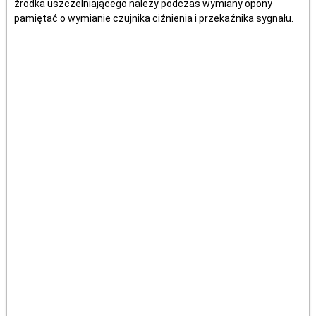
źrodka uszczelniającego należy podczas wymiany opony
pamiętać o wymianie czujnika ciźnienia i przekaźnika sygnału.