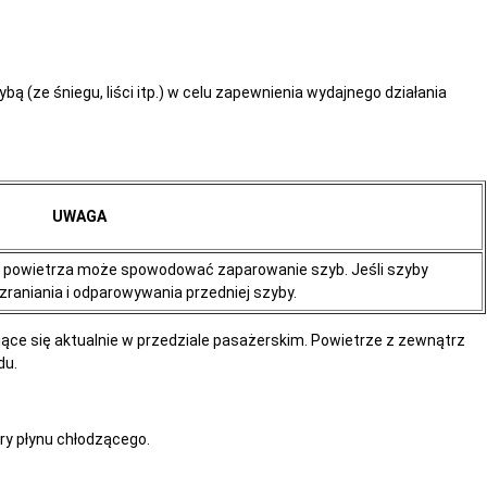
ą (ze śniegu, liści itp.) w celu zapewnienia wydajnego działania
UWAGA
cji powietrza może spowodować zaparowanie szyb. Jeśli szyby
szraniania i odparowywania przedniej szyby.
jące się aktualnie w przedziale pasażerskim. Powietrze z zewnątrz
du.
y płynu chłodzącego.