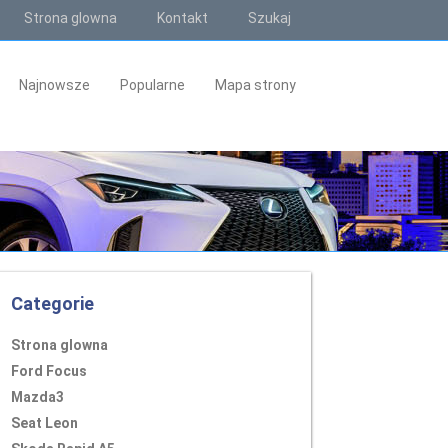
Strona glowna
Kontakt
Szukaj
Najnowsze
Popularne
Mapa strony
Categorie
Strona glowna
Ford Focus
Mazda3
Seat Leon