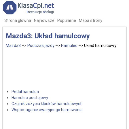
Strona glowna
Najnowsze
Popularne
Mapa strony
Mazda3: Układ hamulcowy
Mazda3
–>
Podczas jazdy
–>
Hamulec
–> Układ hamulcowy
Pedał hamulca
Hamulec postojowy
Czujnik zużycia klocków hamulcowych
Wspomaganie awaryjnego hamowania