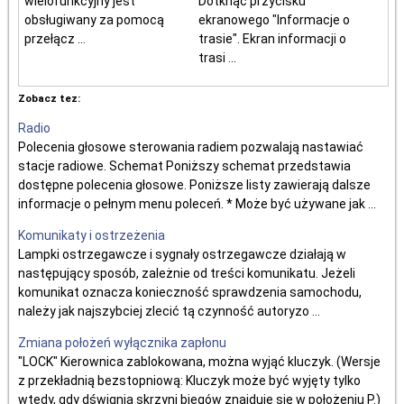
wielofunkcyjny jest
Dotknąć przycisku
obsługiwany za pomocą
ekranowego "Informacje o
przełącz ...
trasie". Ekran informacji o
trasi ...
Zobacz tez:
Radio
Polecenia głosowe sterowania radiem pozwalają nastawiać
stacje radiowe. Schemat Poniższy schemat przedstawia
dostępne polecenia głosowe. Poniższe listy zawierają dalsze
informacje o pełnym menu poleceń. * Może być używane jak ...
Komunikaty i ostrzeżenia
Lampki ostrzegawcze i sygnały ostrzegawcze działają w
następujący sposób, zależnie od treści komunikatu. Jeżeli
komunikat oznacza konieczność sprawdzenia samochodu,
należy jak najszybciej zlecić tą czynność autoryzo ...
Zmiana położeń wyłącznika zapłonu
"LOCK" Kierownica zablokowana, można wyjąć kluczyk. (Wersje
z przekładnią bezstopniową: Kluczyk może być wyjęty tylko
wtedy, gdy dśwignia skrzyni biegów znajduje się w położeniu P.)